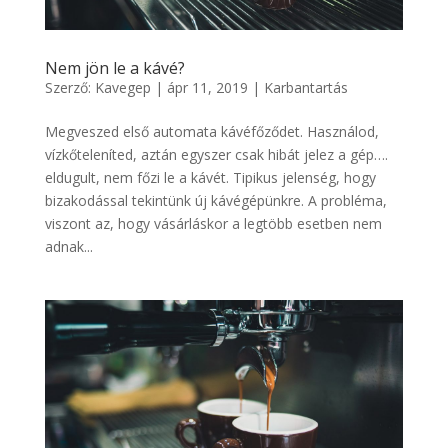
Nem jön le a kávé?
Szerző:
Kavegep
|
ápr 11, 2019
|
Karbantartás
Megveszed első automata kávéfőződet. Használod,
vízkőteleníted, aztán egyszer csak hibát jelez a gép….
eldugult, nem főzi le a kávét. Tipikus jelenség, hogy
bizakodással tekintünk új kávégépünkre. A probléma,
viszont az, hogy vásárláskor a legtöbb esetben nem
adnak...