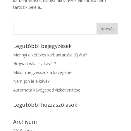
karbantartások hiánya okoz. Ezek elhárítása nem
tartozik bele a...
Legutóbbi bejegyzések
Mennyi a kétéves karbantartási díj ára?
Hogyan válassz kávét?
Mikor megvesszük a kávégépet
Nem jön le a kávé?
Automata kávégéped vízkőtlenítése
Legutóbbi hozzászólások
Archívum
2019. június