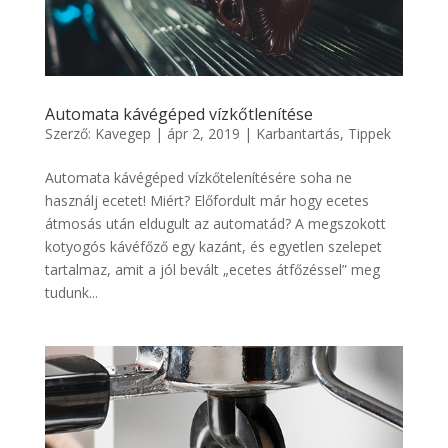
Automata kávégéped vízkőtlenítése
Szerző:
Kavegep
|
ápr 2, 2019
|
Karbantartás
,
Tippek
Automata kávégéped vízkőtelenítésére soha ne
használj ecetet! Miért? Előfordult már hogy ecetes
átmosás után eldugult az automatád? A megszokott
kotyogós kávéfőző egy kazánt, és egyetlen szelepet
tartalmaz, amit a jól bevált „ecetes átfőzéssel” meg
tudunk...